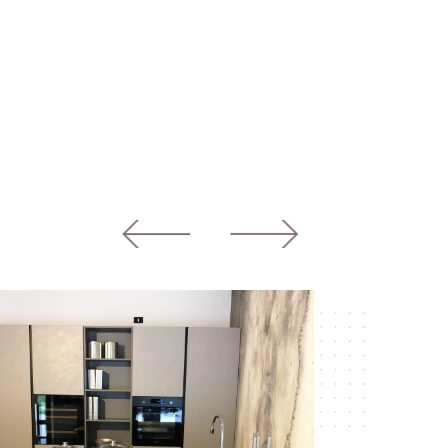
prev
next