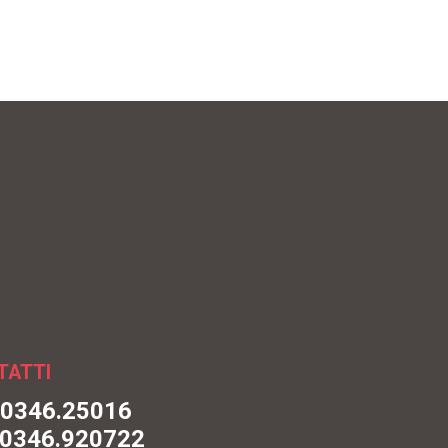
TATTI
. 0346.25016
0346.920722
@mobilificioa3.it