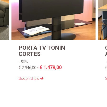
CUCINA CON ISOLA
ARRITAL AK_PROJECT
- 38%
€ 7.500,00
€ 12.000,00
•
€
Scopri di più
S