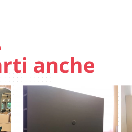
e
arti anche