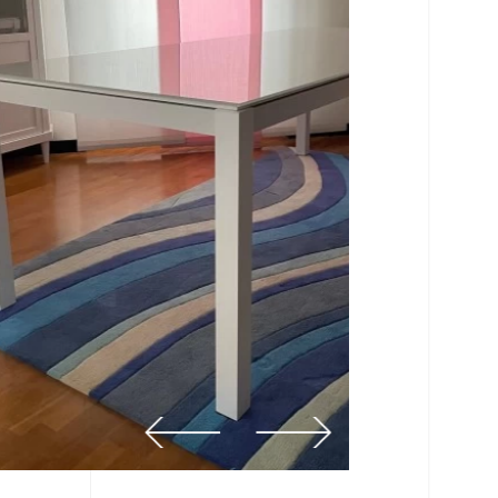
prev
next