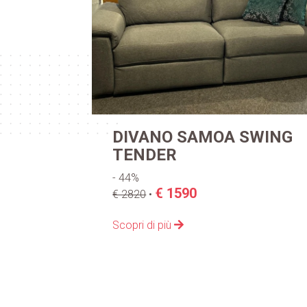
SWING
PORTA TV TONIN
CORTES
- 50%
€ 1.479,00
€ 2.946,00
•
Scopri di più